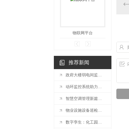
物联网平台
数
推荐新闻
政府大楼弱电间监控新篇章：深为物联网平台赋能智能运维与安全保障
动环监控系统助力高校多校区集中化管理
智慧空调管理新篇章：物联网平台赋能校园节能减排
物业设施设备巡检常见误区
数字孪生：化工园区重大危险源管理的“智慧之锚”